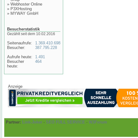
»
Webhoster Online
»
P3XHosting
»
MYWAY GmbH
Besucherstatistik
Gezählt seit dem 10.02.2016
Seitenaufrufe:
1.369.410.698
Besucher:
387.795.228
Aufrufe heute:
1.491
Besucher
464
heute:
Anzeige
Partner:
Link-Joker
-
SEO FULL SERVICE
-
W3Forum