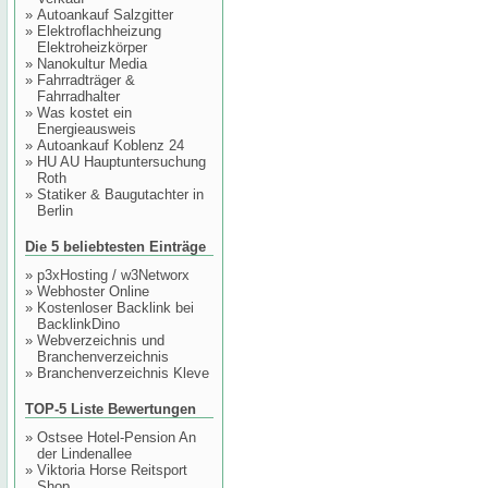
»
Autoankauf Salzgitter
»
Elektroflachheizung
Elektroheizkörper
»
Nanokultur Media
»
Fahrradträger &
Fahrradhalter
»
Was kostet ein
Energieausweis
»
Autoankauf Koblenz 24
»
HU AU Hauptuntersuchung
Roth
»
Statiker & Baugutachter in
Berlin
Die 5 beliebtesten Einträge
»
p3xHosting / w3Networx
»
Webhoster Online
»
Kostenloser Backlink bei
BacklinkDino
»
Webverzeichnis und
Branchenverzeichnis
»
Branchenverzeichnis Kleve
TOP-5 Liste Bewertungen
»
Ostsee Hotel-Pension An
der Lindenallee
»
Viktoria Horse Reitsport
Shop