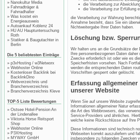
»
Nanokultur Media
die Verarbeitung zur Abwicklung 
»
Fahrradträger &
die Verarbeitung zur Erfüllung ei
Fahrradhalter
»
Was kostet ein
die Verarbeitung zur Wahrung berechtig
Energieausweis
Annahme besteht, dass Sie ein überw
»
Autoankauf Koblenz 24
Nichtweitergabe Ihrer Daten haben.
»
HU AU Hauptuntersuchung
Roth
Löschung bzw. Sperrun
»
Statiker & Baugutachter in
Berlin
Wir halten uns an die Grundsätze der
Ihre personenbezogenen Daten daher nu
Die 5 beliebtesten Einträge
Zwecke erforderlich ist oder wie es d
Speicherfristen vorsehen. Nach Fortfa
»
p3xHosting / w3Networx
werden die entsprechenden Daten rou
»
Webhoster Online
Vorschriften gesperrt oder gelöscht.
»
Kostenloser Backlink bei
BacklinkDino
»
Webverzeichnis und
Erfassung allgemeiner
Branchenverzeichnis
unserer Website
»
Branchenverzeichnis Kleve
TOP-5 Liste Bewertungen
Wenn Sie auf unsere Website zugreife
Informationen allgemeiner Natur erfass
»
Ostsee Hotel-Pension An
die Art des Webbrowsers, das verwen
der Lindenallee
Service-Providers und ähnliches. Hier
»
Viktoria Horse Reitsport
welche keine Rückschlüsse auf Ihre P
Shop
»
Webhoster Online
Diese Informationen sind technisch no
»
P3XHosting
Webseiten korrekt auszuliefern und fa
»
MYWAY GmbH
insbesondere zu folgenden Zwecken ve