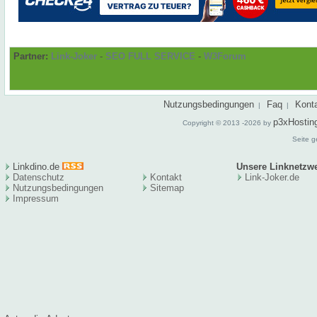
Partner:
Link-Joker
-
SEO FULL SERVICE
-
W3Forum
Nutzungsbedingungen
Faq
Kont
|
|
p3xHostin
Copyright © 2013 -2026 by
Seite g
Linkdino.de
Unsere Linknetzw
Datenschutz
Kontakt
Link-Joker.de
Nutzungsbedingungen
Sitema
p
Impressum