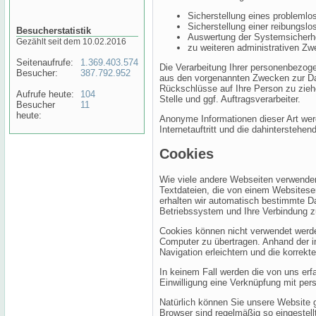
Sicherstellung eines probleml
Sicherstellung einer reibungsl
Besucherstatistik
Auswertung der Systemsicherhei
Gezählt seit dem 10.02.2016
zu weiteren administrativen Zw
Seitenaufrufe:
1.369.403.574
Die Verarbeitung Ihrer personenbezog
Besucher:
387.792.952
aus den vorgenannten Zwecken zur Da
Rückschlüsse auf Ihre Person zu ziehe
Aufrufe heute:
104
Stelle und ggf. Auftragsverarbeiter.
Besucher
11
heute:
Anonyme Informationen dieser Art wer
Internetauftritt und die dahinterstehe
Cookies
Wie viele andere Webseiten verwenden
Textdateien, die von einem Websiteser
erhalten wir automatisch bestimmte D
Betriebssystem und Ihre Verbindung z
Cookies können nicht verwendet werd
Computer zu übertragen. Anhand der i
Navigation erleichtern und die korrek
In keinem Fall werden die von uns erf
Einwilligung eine Verknüpfung mit per
Natürlich können Sie unsere Website g
Browser sind regelmäßig so eingestell