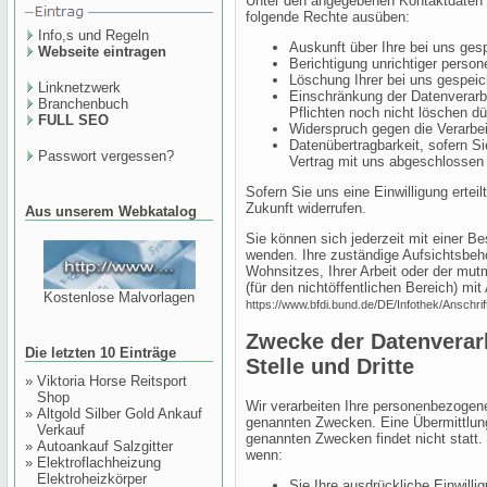
Unter den angegebenen Kontaktdaten 
folgende Rechte ausüben:
Info,s und Regeln
Auskunft über Ihre bei uns ges
Webseite eintragen
Berichtigung unrichtiger perso
Löschung Ihrer bei uns gespeic
Linknetzwerk
Einschränkung der Datenverarbe
Branchenbuch
Pflichten noch nicht löschen dü
FULL SEO
Widerspruch gegen die Verarbei
Datenübertragbarkeit, sofern Si
Passwort vergessen?
Vertrag mit uns abgeschlossen
Sofern Sie uns eine Einwilligung erteil
Zukunft widerrufen.
Aus unserem Webkatalog
Sie können sich jederzeit mit einer B
wenden. Ihre zuständige Aufsichtsbeh
Wohnsitzes, Ihrer Arbeit oder der mut
(für den nichtöffentlichen Bereich) mit 
Kostenlose Malvorlagen
https://www.bfdi.bund.de/DE/Infothek/Anschrif
Zwecke der Datenverarb
Die letzten 10 Einträge
Stelle und Dritte
»
Viktoria Horse Reitsport
Shop
Wir verarbeiten Ihre personenbezogen
»
Altgold Silber Gold Ankauf
genannten Zwecken. Eine Übermittlung 
Verkauf
genannten Zwecken findet nicht statt. 
»
Autoankauf Salzgitter
wenn:
»
Elektroflachheizung
Elektroheizkörper
Sie Ihre ausdrückliche Einwillig