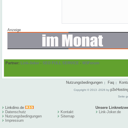
Anzeige
Partner:
Link-Joker
-
SEO FULL SERVICE
-
W3Forum
Nutzungsbedingungen
Faq
Kont
|
|
p3xHostin
Copyright © 2013 -2026 by
Seite g
Linkdino.de
Unsere Linknetzw
Datenschutz
Kontakt
Link-Joker.de
Nutzungsbedingungen
Sitema
p
Impressum