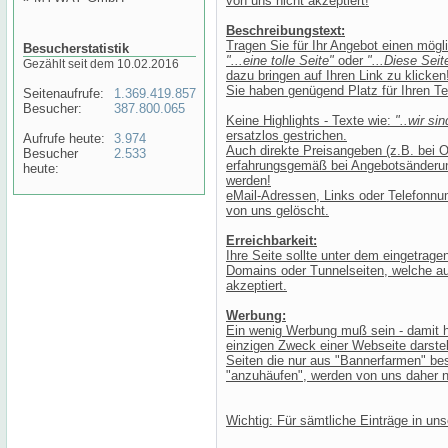
von uns nicht akzeptiert!
Beschreibungstext:
Tragen Sie für Ihr Angebot einen mögl
Besucherstatistik
"...eine tolle Seite"
oder
"...Diese Sei
Gezählt seit dem 10.02.2016
dazu bringen auf Ihren Link zu klicken
Sie haben genügend Platz für Ihren T
Seitenaufrufe:
1.369.419.857
Besucher:
387.800.065
Keine Highlights - Texte wie:
"..wir sin
ersatzlos gestrichen.
Aufrufe heute:
3.974
Auch direkte Preisangeben (z.B. bei O
Besucher
2.533
erfahrungsgemäß bei Angebotsänderunge
heute:
werden!
eMail-Adressen, Links oder Telefonnu
von uns gelöscht.
Erreichbarkeit:
Ihre Seite sollte unter dem eingetragen
Domains oder Tunnelseiten, welche auf 
akzeptiert.
Werbung:
Ein wenig Werbung muß sein - damit h
einzigen Zweck einer Webseite darstel
Seiten die nur aus "Bannerfarmen" bes
"anzuhäufen", werden von uns daher ni
Wichtig: Für sämtliche Einträge in u