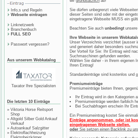
wir
grundsätzlich
ab!
Sie dürfen unbegrenzt viele Webseiten 
Info,s und Regeln
dieser Seiten sind oder mit der einget
Webseite eintragen
eingetragene Webseite MUSS ein gült
Linknetzwerk
Beachten Sie auch
unbedingt
unsere
Branchenbuch
FULL SEO
Ihre Webseite in unserem Webkatal
Unser Verzeichnis verzichtet (ausser 
Passwort vergessen?
und generiert daher besonders suchma
Der Vorteil für Sie: Ihr Eintrag wird n
Suchmaschinen gefunden werden.
Aus unserem Webkatalog
Wählen Sie daher - in Ihrem eigenen In
Ihren Eintrag!
Standardeinträge sind kostenlos und
o
Premiumeinträge
Taxator Ihre Spezialisten
Premiumeinträge bieten Ihnen, gegenüb
Ihr Eintrag wird in den Kategorien al
Die letzten 10 Einträge
Premiumeinträge werden farblich h
Bei Suchabfragen erschein Ihr Eintr
»
Viktoria Horse Reitsport
Shop
Ein Premiumeintrag kostet Sie einmal
»
Altgold Silber Gold Ankauf
Einträge angenommen, oder ist kost
Verkauf
eingetragenen Webseite stellen.
»
Autoankauf Salzgitter
oder
Sie setzen einen Backlink zu un
»
Elektroflachheizung
Elektroheizkörper