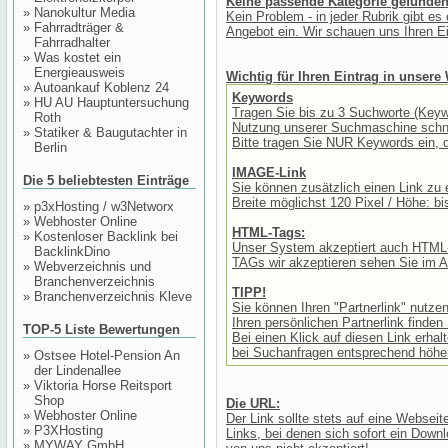
Keine passende Kategorie gefunde
»
Nanokultur Media
Kein Problem - in jeder Rubrik gibt es 
»
Fahrradträger &
Angebot ein. Wir schauen uns Ihren Ei
Fahrradhalter
»
Was kostet ein
Energieausweis
Wichtig für Ihren Eintrag in unsere
»
Autoankauf Koblenz 24
Keywords
»
HU AU Hauptuntersuchung
Tragen Sie bis zu 3 Suchworte (Keywo
Roth
Nutzung unserer Suchmaschine schnel
»
Statiker & Baugutachter in
Bitte tragen Sie NUR Keywords ein, di
Berlin
IMAGE-Link
Die 5 beliebtesten Einträge
Sie können zusätzlich einen Link zu 
Breite möglichst 120 Pixel / Höhe: bi
»
p3xHosting / w3Networx
»
Webhoster Online
HTML-Tags:
»
Kostenloser Backlink bei
Unser System akzeptiert auch HTML-
BacklinkDino
TAGs wir akzeptieren sehen Sie im A
»
Webverzeichnis und
Branchenverzeichnis
TIPP!
»
Branchenverzeichnis Kleve
Sie können Ihren "Partnerlink" nutzen
Ihren persönlichen Partnerlink finde
TOP-5 Liste Bewertungen
Bei einen Klick auf diesen Link erha
bei Suchanfragen entsprechend höher 
»
Ostsee Hotel-Pension An
der Lindenallee
»
Viktoria Horse Reitsport
Shop
Die URL:
»
Webhoster Online
Der Link sollte stets auf eine Webseite
»
P3XHosting
Links, bei denen sich sofort ein Down
»
MYWAY GmbH