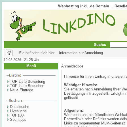
Webhosting inkl. .de Domain
|
Reselle
Suche:
Sie befinden sich hier: Information zur Anmeldung
10.08.2026 - 21:25 Uhr
Menü
Anmeldetipps
Hinweise für Ihren Eintrag in unseren
TOP-Liste Bewertung
Wichtiger Hinweis:
TOP-Liste Besucher
Sie erhalten nach Anmeldung Ihrer Web
Neue Einträge
Bestätigungslink zugestellt. Erfolgt i
gelöscht
Detailsuche
Allgemein:
Livesuche
Wir sehen uns als öffentlichen Webkat
TOP100
Partnerlinks oder Reflinks werden dah
Suchtipps
Links zu sogenannten MLM-Seiten (z.B.