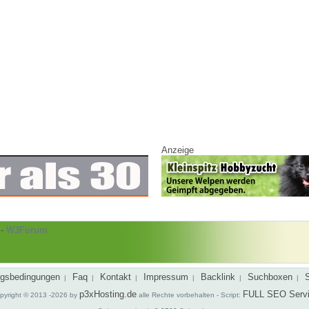
Anzeige
-
W3Forum
gsbedingungen
Faq
Kontakt
Impressum
Backlink
Suchboxen
|
|
|
|
|
|
p3xHosting.de
FULL SEO Serv
pyright © 2013 -2026 by
alle Rechte vorbehalten - Script: