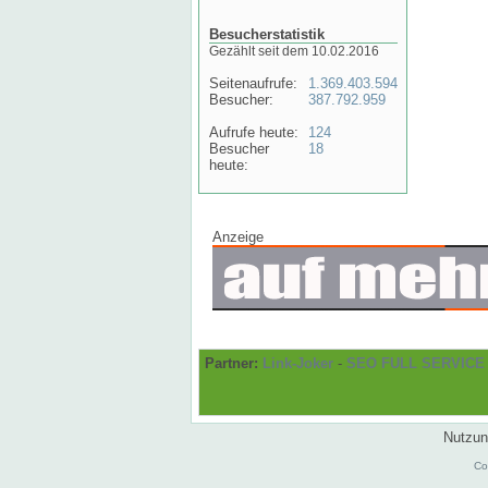
Besucherstatistik
Gezählt seit dem 10.02.2016
Seitenaufrufe:
1.369.403.594
Besucher:
387.792.959
Aufrufe heute:
124
Besucher
18
heute:
Anzeige
Partner:
Link-Joker
-
SEO FULL SERVICE
Nutzun
Co