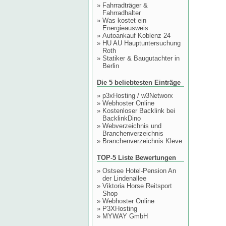
»
Fahrradträger &
Fahrradhalter
»
Was kostet ein
Energieausweis
»
Autoankauf Koblenz 24
»
HU AU Hauptuntersuchung
Roth
»
Statiker & Baugutachter in
Berlin
Die 5 beliebtesten Einträge
»
p3xHosting / w3Networx
»
Webhoster Online
»
Kostenloser Backlink bei
BacklinkDino
»
Webverzeichnis und
Branchenverzeichnis
»
Branchenverzeichnis Kleve
TOP-5 Liste Bewertungen
»
Ostsee Hotel-Pension An
der Lindenallee
»
Viktoria Horse Reitsport
Shop
»
Webhoster Online
»
P3XHosting
»
MYWAY GmbH