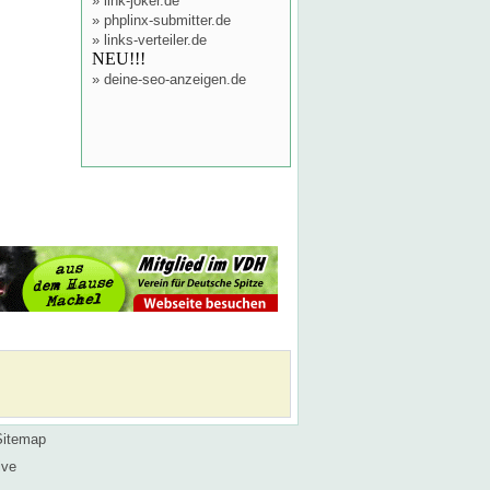
»
link-joker.de
»
phplinx-submitter.de
»
links-verteiler.de
NEU!!!
»
deine-seo-anzeigen.de
Sitemap
ive