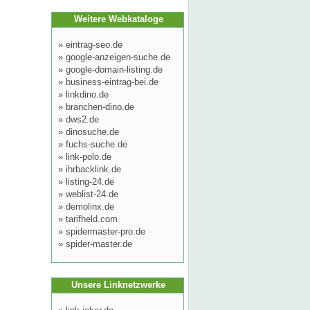
Weitere Webkataloge
»
eintrag-seo.de
»
google-anzeigen-suche.de
»
google-domain-listing.de
»
business-eintrag-bei.de
»
linkdino.de
»
branchen-dino.de
»
dws2.de
»
dinosuche.de
»
fuchs-suche.de
»
link-polo.de
»
ihrbacklink.de
»
listing-24.de
»
weblist-24.de
»
demolinx.de
»
tarifheld.com
»
spidermaster-pro.de
»
spider-master.de
Unsere Linknetzwerke