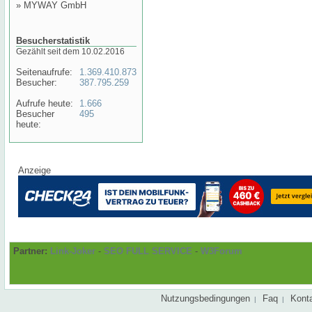
»
MYWAY GmbH
Besucherstatistik
Gezählt seit dem 10.02.2016
Seitenaufrufe:
1.369.410.873
Besucher:
387.795.259
Aufrufe heute:
1.666
Besucher
495
heute:
Anzeige
Partner:
Link-Joker
-
SEO FULL SERVICE
-
W3Forum
Nutzungsbedingungen
Faq
Kont
|
|