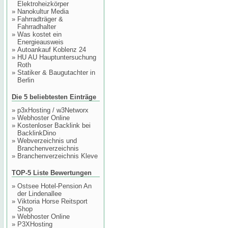
Elektroheizkörper
»
Nanokultur Media
»
Fahrradträger &
Fahrradhalter
»
Was kostet ein
Energieausweis
»
Autoankauf Koblenz 24
»
HU AU Hauptuntersuchung
Roth
»
Statiker & Baugutachter in
Berlin
Die 5 beliebtesten Einträge
»
p3xHosting / w3Networx
»
Webhoster Online
»
Kostenloser Backlink bei
BacklinkDino
»
Webverzeichnis und
Branchenverzeichnis
»
Branchenverzeichnis Kleve
TOP-5 Liste Bewertungen
»
Ostsee Hotel-Pension An
der Lindenallee
»
Viktoria Horse Reitsport
Shop
»
Webhoster Online
»
P3XHosting