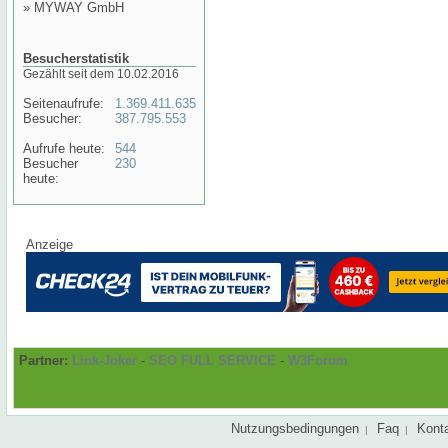
»
MYWAY GmbH
Besucherstatistik
Gezählt seit dem 10.02.2016
Seitenaufrufe:
1.369.411.635
Besucher:
387.795.553
Aufrufe heute:
544
Besucher
230
heute:
Anzeige
Partner:
Link-Joker
-
SEO FULL SERVICE
-
W3Forum
Nutzungsbedingungen
Faq
Kont
|
|