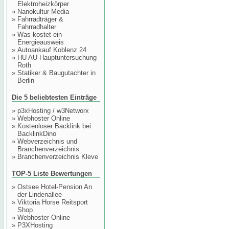
Elektroheizkörper
»
Nanokultur Media
»
Fahrradträger &
Fahrradhalter
»
Was kostet ein
Energieausweis
»
Autoankauf Koblenz 24
»
HU AU Hauptuntersuchung
Roth
»
Statiker & Baugutachter in
Berlin
Die 5 beliebtesten Einträge
»
p3xHosting / w3Networx
»
Webhoster Online
»
Kostenloser Backlink bei
BacklinkDino
»
Webverzeichnis und
Branchenverzeichnis
»
Branchenverzeichnis Kleve
TOP-5 Liste Bewertungen
»
Ostsee Hotel-Pension An
der Lindenallee
»
Viktoria Horse Reitsport
Shop
»
Webhoster Online
»
P3XHosting