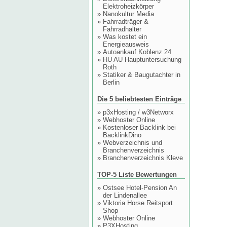
Elektroheizkörper
»
Nanokultur Media
»
Fahrradträger &
Fahrradhalter
»
Was kostet ein
Energieausweis
»
Autoankauf Koblenz 24
»
HU AU Hauptuntersuchung
Roth
»
Statiker & Baugutachter in
Berlin
Die 5 beliebtesten Einträge
»
p3xHosting / w3Networx
»
Webhoster Online
»
Kostenloser Backlink bei
BacklinkDino
»
Webverzeichnis und
Branchenverzeichnis
»
Branchenverzeichnis Kleve
TOP-5 Liste Bewertungen
»
Ostsee Hotel-Pension An
der Lindenallee
»
Viktoria Horse Reitsport
Shop
»
Webhoster Online
»
P3XHosting