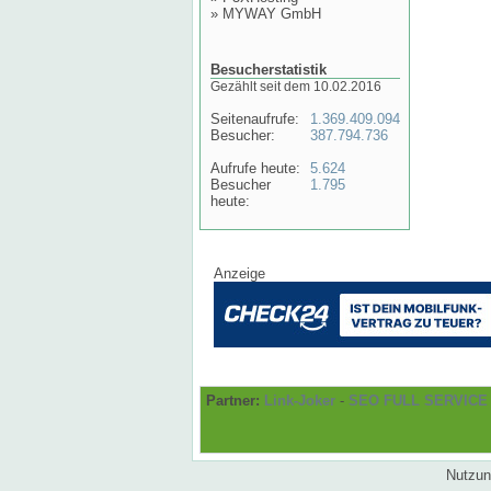
»
MYWAY GmbH
Besucherstatistik
Gezählt seit dem 10.02.2016
Seitenaufrufe:
1.369.409.094
Besucher:
387.794.736
Aufrufe heute:
5.624
Besucher
1.795
heute:
Anzeige
Partner:
Link-Joker
-
SEO FULL SERVICE
Nutzun