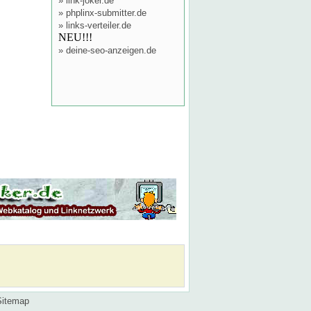
»
link-joker.de
»
phplinx-submitter.de
»
links-verteiler.de
NEU!!!
»
deine-seo-anzeigen.de
Sitemap