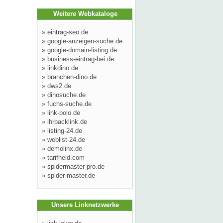
Weitere Webkataloge
»
eintrag-seo.de
»
google-anzeigen-suche.de
»
google-domain-listing.de
»
business-eintrag-bei.de
»
linkdino.de
»
branchen-dino.de
»
dws2.de
»
dinosuche.de
»
fuchs-suche.de
»
link-polo.de
»
ihrbacklink.de
»
listing-24.de
»
weblist-24.de
»
demolinx.de
»
tarifheld.com
»
spidermaster-pro.de
»
spider-master.de
Unsere Linknetzwerke