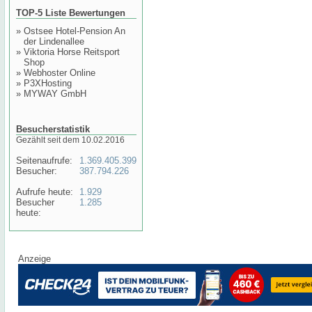
TOP-5 Liste Bewertungen
»
Ostsee Hotel-Pension An
der Lindenallee
»
Viktoria Horse Reitsport
Shop
»
Webhoster Online
»
P3XHosting
»
MYWAY GmbH
Besucherstatistik
Gezählt seit dem 10.02.2016
Seitenaufrufe:
1.369.405.399
Besucher:
387.794.226
Aufrufe heute:
1.929
Besucher
1.285
heute:
Anzeige