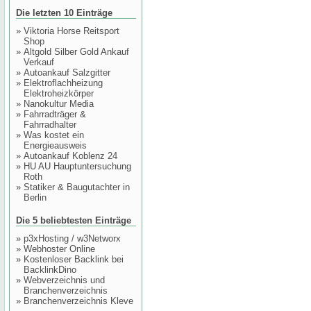
Die letzten 10 Einträge
»
Viktoria Horse Reitsport
Shop
»
Altgold Silber Gold Ankauf
Verkauf
»
Autoankauf Salzgitter
»
Elektroflachheizung
Elektroheizkörper
»
Nanokultur Media
»
Fahrradträger &
Fahrradhalter
»
Was kostet ein
Energieausweis
»
Autoankauf Koblenz 24
»
HU AU Hauptuntersuchung
Roth
»
Statiker & Baugutachter in
Berlin
Die 5 beliebtesten Einträge
»
p3xHosting / w3Networx
»
Webhoster Online
»
Kostenloser Backlink bei
BacklinkDino
»
Webverzeichnis und
Branchenverzeichnis
»
Branchenverzeichnis Kleve