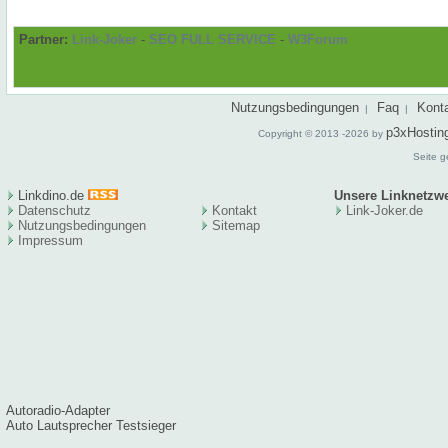
Partner:
Link-Joker
-
SEO FULL SERVICE
-
W3Forum
Nutzungsbedingungen
Faq
Kont
|
|
p3xHostin
Copyright © 2013 -2026 by
Seite g
Linkdino.de
Unsere Linknetzw
Datenschutz
Kontakt
Link-Joker.de
Nutzungsbedingungen
Sitema
p
Impressum
Autoradio-Adapter
Auto Lautsprecher Testsieger