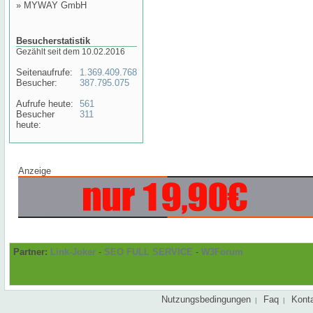
»
MYWAY GmbH
Besucherstatistik
Gezählt seit dem 10.02.2016
Seitenaufrufe:
1.369.409.768
Besucher:
387.795.075
Aufrufe heute:
561
Besucher
311
heute:
Anzeige
Partner:
Link-Joker
-
SEO FULL SERVICE
-
W3Forum
Nutzungsbedingungen
Faq
Kont
|
|