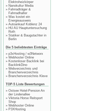
Elektroheizkörper
»
Nanokultur Media
»
Fahrradträger &
Fahrradhalter
»
Was kostet ein
Energieausweis
»
Autoankauf Koblenz 24
»
HU AU Hauptuntersuchung
Roth
»
Statiker & Baugutachter in
Berlin
Die 5 beliebtesten Einträge
»
p3xHosting / w3Networx
»
Webhoster Online
»
Kostenloser Backlink bei
BacklinkDino
»
Webverzeichnis und
Branchenverzeichnis
»
Branchenverzeichnis Kleve
TOP-5 Liste Bewertungen
»
Ostsee Hotel-Pension An
der Lindenallee
»
Viktoria Horse Reitsport
Shop
»
Webhoster Online
»
P3XHosting