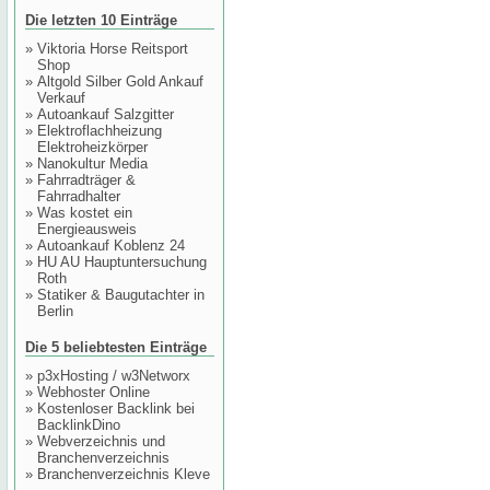
Die letzten 10 Einträge
»
Viktoria Horse Reitsport
Shop
»
Altgold Silber Gold Ankauf
Verkauf
»
Autoankauf Salzgitter
»
Elektroflachheizung
Elektroheizkörper
»
Nanokultur Media
»
Fahrradträger &
Fahrradhalter
»
Was kostet ein
Energieausweis
»
Autoankauf Koblenz 24
»
HU AU Hauptuntersuchung
Roth
»
Statiker & Baugutachter in
Berlin
Die 5 beliebtesten Einträge
»
p3xHosting / w3Networx
»
Webhoster Online
»
Kostenloser Backlink bei
BacklinkDino
»
Webverzeichnis und
Branchenverzeichnis
»
Branchenverzeichnis Kleve