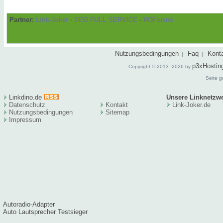
Partner:
Link-Joker
-
SEO FULL SERVICE
-
W3Forum
Nutzungsbedingungen
Faq
Kont
|
|
p3xHostin
Copyright © 2013 -2026 by
Seite g
Linkdino.de
Unsere Linknetzw
Datenschutz
Kontakt
Link-Joker.de
Nutzungsbedingungen
Sitema
p
Impressum
Autoradio-Adapter
Auto Lautsprecher Testsieger